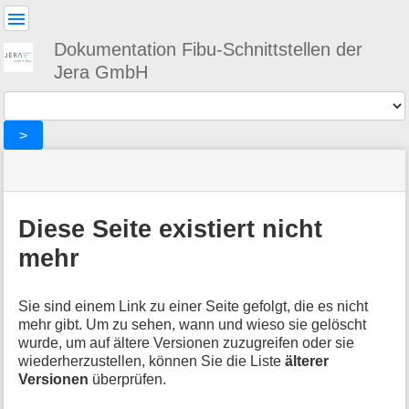
Benutzer-
Werkzeuge
Dokumentation Fibu-Schnittstellen der
Jera GmbH
Werkzeuge
>
Navigationsmenüs
Seitenstatus
Standortanzeiger
Sie
und
befinden
Suche
»
Seiten-
sich
ebay
Werkzeuge
Diese Seite existiert nicht
hier:
»
M
archivfunktion
mehr
e
t
a
Sie sind einem Link zu einer Seite gefolgt, die es nicht
i
mehr gibt. Um zu sehen, wann und wieso sie gelöscht
n
wurde, um auf ältere Versionen zuzugreifen oder sie
f
wiederherzustellen, können Sie die Liste
älterer
o
Versionen
überprüfen.
r
m