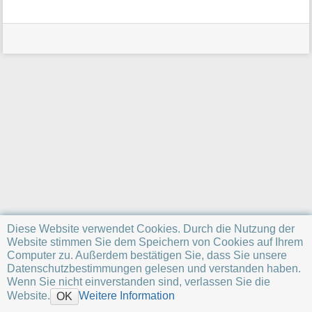
a
t
i
o
n
e
n
z
u
r
S
e
i
t
e
Diese Website verwendet Cookies. Durch die Nutzung der
Website stimmen Sie dem Speichern von Cookies auf Ihrem
Computer zu. Außerdem bestätigen Sie, dass Sie unsere
Datenschutzbestimmungen gelesen und verstanden haben.
Wenn Sie nicht einverstanden sind, verlassen Sie die
Website.
Weitere Information
OK