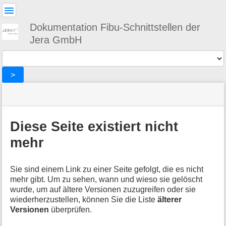
Benutzer-
Werkzeuge
Dokumentation Fibu-Schnittstellen der
Jera GmbH
Werkzeuge
>
Navigationsmenüs
Seitenstatus
Standortanzeiger
Sie
und
befinden
Suche
»
Seiten-
sich
intrastat
Werkzeuge
Diese Seite existiert nicht
hier:
»
M
setup
mehr
e
t
a
Sie sind einem Link zu einer Seite gefolgt, die es nicht
i
mehr gibt. Um zu sehen, wann und wieso sie gelöscht
n
wurde, um auf ältere Versionen zuzugreifen oder sie
f
wiederherzustellen, können Sie die Liste
älterer
o
Versionen
überprüfen.
r
m