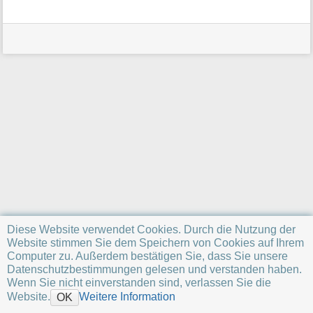
a
t
i
o
n
e
n
z
u
r
S
e
i
t
e
Diese Website verwendet Cookies. Durch die Nutzung der
Website stimmen Sie dem Speichern von Cookies auf Ihrem
Computer zu. Außerdem bestätigen Sie, dass Sie unsere
Datenschutzbestimmungen gelesen und verstanden haben.
Wenn Sie nicht einverstanden sind, verlassen Sie die
Website.
Weitere Information
OK