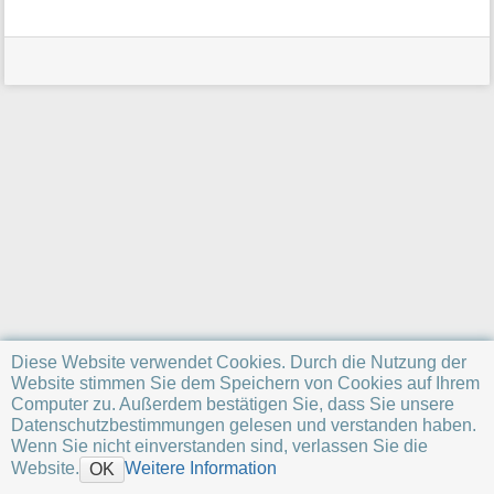
a
t
i
o
n
e
n
z
u
r
S
e
i
t
e
Diese Website verwendet Cookies. Durch die Nutzung der
Website stimmen Sie dem Speichern von Cookies auf Ihrem
Computer zu. Außerdem bestätigen Sie, dass Sie unsere
Datenschutzbestimmungen gelesen und verstanden haben.
Wenn Sie nicht einverstanden sind, verlassen Sie die
Website.
Weitere Information
OK