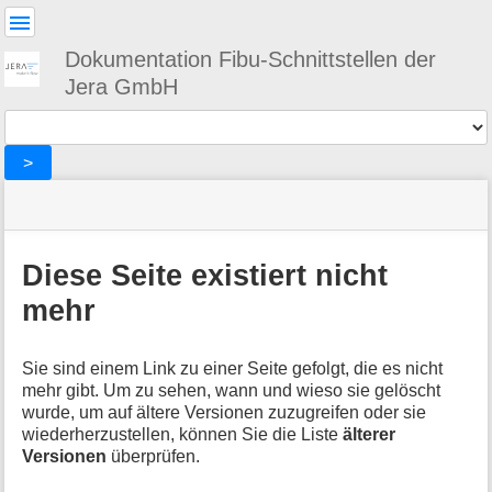
Benutzer-
Werkzeuge
Dokumentation Fibu-Schnittstellen der
Jera GmbH
Werkzeuge
>
Navigationsmenüs
Seitenstatus
Standortanzeiger
Sie
und
befinden
Suche
»
Seiten-
sich
billbee
Werkzeuge
Diese Seite existiert nicht
hier:
»
M
allgemein
mehr
e
t
a
Sie sind einem Link zu einer Seite gefolgt, die es nicht
i
mehr gibt. Um zu sehen, wann und wieso sie gelöscht
n
wurde, um auf ältere Versionen zuzugreifen oder sie
f
wiederherzustellen, können Sie die Liste
älterer
o
Versionen
überprüfen.
r
m