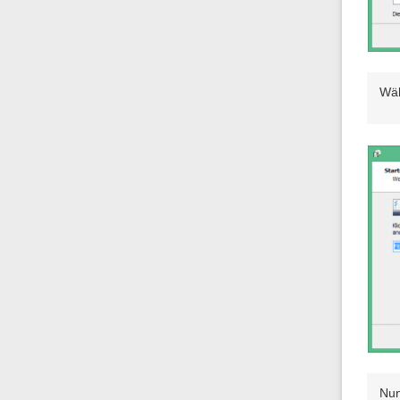
Wäh
Nun