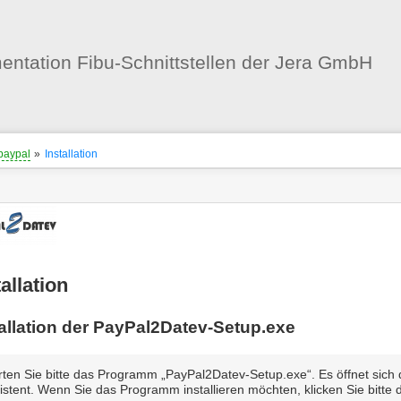
Benutzer-
Werkzeuge
ntation Fibu-Schnittstellen der Jera GmbH
nstatus
ortanzeiger
paypal
»
Installation
en
-
zeuge
tallation
tallation der PayPal2Datev-Setup.exe
rten Sie bitte das Programm „PayPal2Datev-Setup.exe“. Es öffnet sich d
istent. Wenn Sie das Programm installieren möchten, klicken Sie bitte 