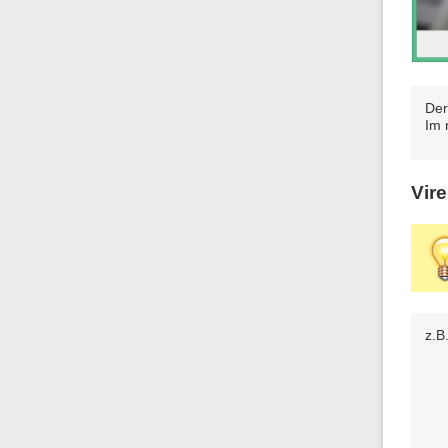
Der
Im 
Vir
z.B.