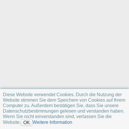
a
t
i
o
n
e
n
z
u
r
S
e
i
t
e
Diese Website verwendet Cookies. Durch die Nutzung der
Website stimmen Sie dem Speichern von Cookies auf Ihrem
Computer zu. Außerdem bestätigen Sie, dass Sie unsere
Datenschutzbestimmungen gelesen und verstanden haben.
Wenn Sie nicht einverstanden sind, verlassen Sie die
Website.
Weitere Information
OK