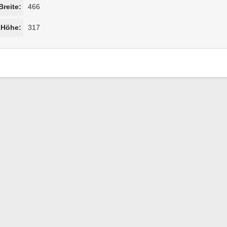
Breite:
466
Höhe:
317