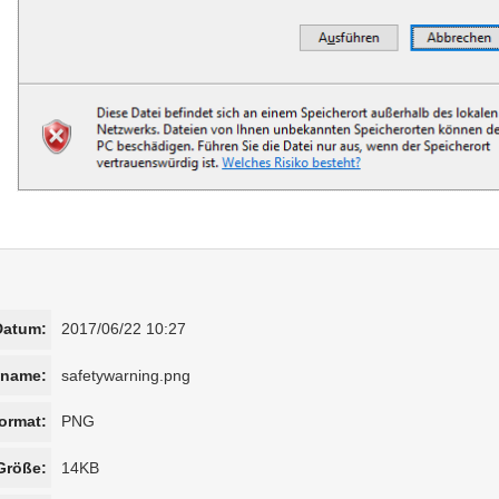
Datum:
2017/06/22 10:27
iname:
safetywarning.png
ormat:
PNG
Größe:
14KB