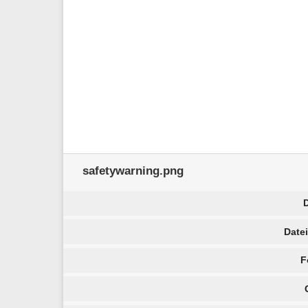
safetywarning.png
Date
F