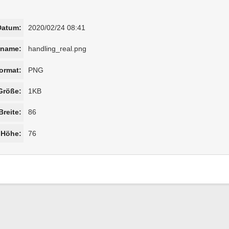
Datum:
2020/02/24 08:41
iname:
handling_real.png
ormat:
PNG
Größe:
1KB
Breite:
86
Höhe:
76