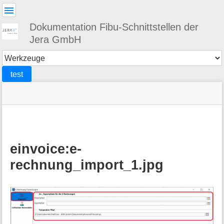
Benutzer-
Werkzeuge
Dokumentation Fibu-Schnittstellen der
Jera GmbH
Werkzeuge
test
Navigationsmenüs
Seitenstatus
Standortanzeiger
Sie
und
befinden
Suche
»
Seiten-
sich
DATEV
Werkzeuge
hier:
»
einvoice
»
einvoice:e-
Einstellungen
rechnung_import_1.jpg
in
der
Schnittstelle
für
die
E-
Rechnung
: