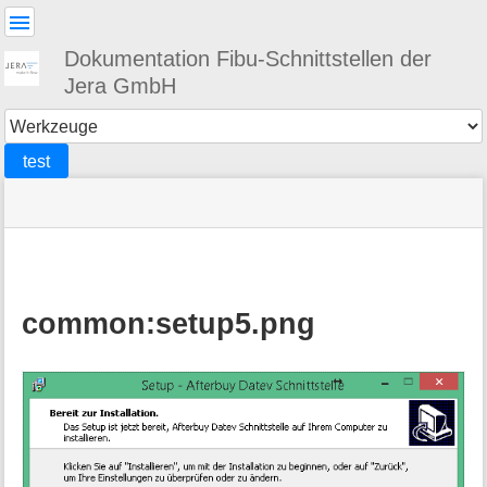
Benutzer-
Werkzeuge
Dokumentation Fibu-Schnittstellen der
Jera GmbH
Werkzeuge
test
Navigationsmenüs
Seitenstatus
Standortanzeiger
Sie
und
befinden
Suche
»
Seiten-
sich
DATEV
Werkzeuge
hier:
»
common
»
common:setup5.png
Changelog
und
Update
aktivieren
:
setup5.png