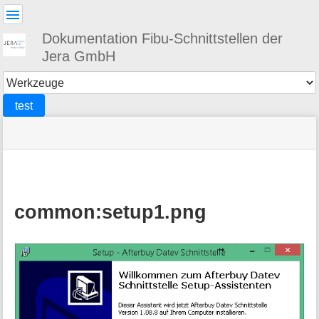
Benutzer-
Werkzeuge
Dokumentation Fibu-Schnittstellen der
Jera GmbH
Werkzeuge
test
Navigationsmenüs
Seitenstatus
Standortanzeiger
Sie
und
befinden
Suche
»
Seiten-
sich
DATEV
Werkzeuge
hier:
»
common
»
common:setup1.png
Changelog
und
Update
aktivieren
:
setup1.png