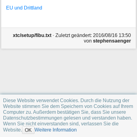
a
EU und Drittland
t
i
o
n
e
xtc/setup/fibu.txt
· Zuletzt geändert:
2016/08/16 13:50
n
von
stephensaenger
z
u
r
S
e
i
t
e
Diese Website verwendet Cookies. Durch die Nutzung der
Website stimmen Sie dem Speichern von Cookies auf Ihrem
Computer zu. Außerdem bestätigen Sie, dass Sie unsere
Datenschutzbestimmungen gelesen und verstanden haben.
Wenn Sie nicht einverstanden sind, verlassen Sie die
Website.
Weitere Information
OK