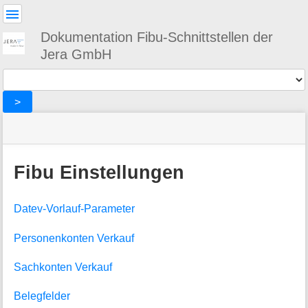
Benutzer-
Werkzeuge
Dokumentation Fibu-Schnittstellen der
Jera GmbH
Werkzeuge
>
Navigationsmenüs
Seitenstatus
Standortanzeiger
Sie
und
befinden
Suche
»
Seiten-
sich
xtc
Werkzeuge
Fibu Einstellungen
hier:
»
M
WebShop
e
Einstellungen
Datev-Vorlauf-Parameter
t
»
a
Fibu
i
Einstellungen
Personenkonten Verkauf
n
f
Sachkonten Verkauf
o
r
Belegfelder
m