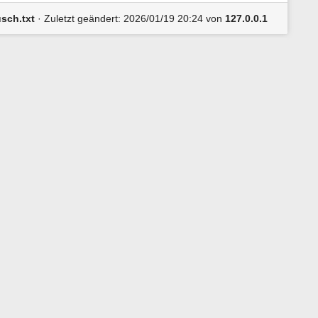
n
e
usch.txt
· Zuletzt geändert:
2026/01/19 20:24
von
127.0.0.1
n
z
u
r
S
e
i
t
e