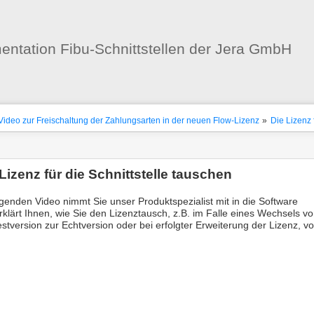
Benutzer-
Werkzeuge
ntation Fibu-Schnittstellen der Jera GmbH
nstatus
ortanzeiger
Video zur Freischaltung der Zahlungsarten in der neuen Flow-Lizenz
»
Die Lizenz 
en
-
zeuge
Lizenz für die Schnittstelle tauschen
lgenden Video nimmt Sie unser Produktspezialist mit in die Software
rklärt Ihnen, wie Sie den Lizenztausch, z.B. im Falle eines Wechsels v
estversion zur Echtversion oder bei erfolgter Erweiterung der Lizenz,