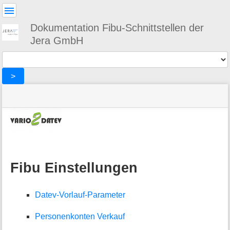
Benutzer-
Werkzeuge
Dokumentation Fibu-Schnittstellen der
Jera GmbH
Werkzeuge
>
Navigationsmenüs
Seitenstatus
Standortanzeiger
Sie
und
befinden
Suche
»
Seiten-
sich
Vario2DATEV
Werkzeuge
hier:
»
M
setup
e
»
t
Fibu
Fibu Einstellungen
a
Einstellungen
i
n
Datev-Vorlauf-Parameter
f
o
r
Personenkonten Verkauf
m