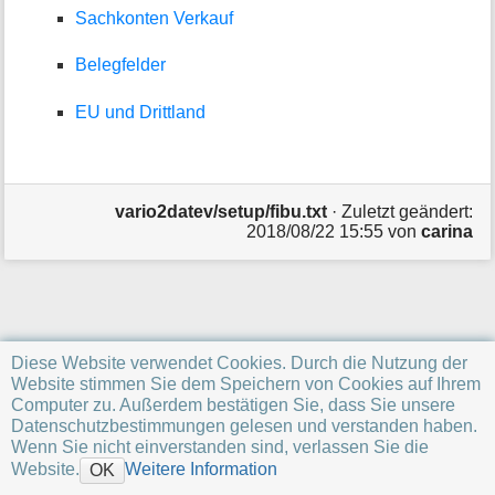
a
Sachkonten Verkauf
t
i
Belegfelder
o
n
EU und Drittland
e
n
z
u
r
vario2datev/setup/fibu.txt
· Zuletzt geändert:
S
2018/08/22 15:55
von
carina
e
i
t
e
Diese Website verwendet Cookies. Durch die Nutzung der
Website stimmen Sie dem Speichern von Cookies auf Ihrem
Computer zu. Außerdem bestätigen Sie, dass Sie unsere
Datenschutzbestimmungen gelesen und verstanden haben.
Wenn Sie nicht einverstanden sind, verlassen Sie die
Website.
Weitere Information
OK