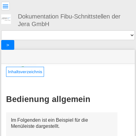
Benutzer-
Werkzeuge
Dokumentation Fibu-Schnittstellen der
Jera GmbH
Werkzeuge
>
Navigationsmenüs
Seitenstatus
Standortanzeiger
Sie
und
befinden
Suche
»
Seiten-
sich
Vario2DATEV
Werkzeuge
Inhaltsverzeichnis
hier:
»
M
common
e
»
t
Bedienung
Bedienung allgemein
a
allgemein
i
n
f
Im Folgenden ist ein Beispiel für die
o
Menüleiste dargestellt.
r
m