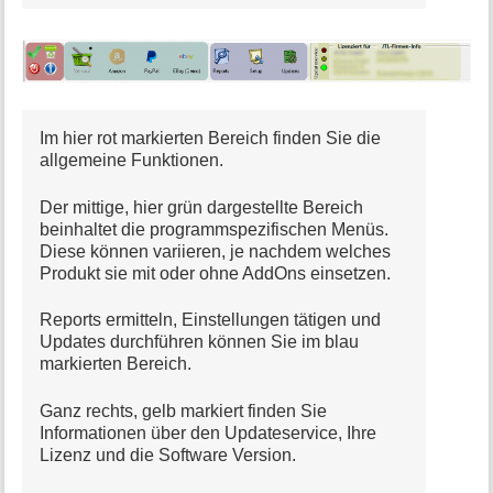
a
t
i
o
n
e
n
Im hier rot markierten Bereich finden Sie die
z
allgemeine Funktionen.
u
r
Der mittige, hier grün dargestellte Bereich
S
beinhaltet die programmspezifischen Menüs.
e
Diese können variieren, je nachdem welches
i
Produkt sie mit oder ohne AddOns einsetzen.
t
e
Reports ermitteln, Einstellungen tätigen und
Updates durchführen können Sie im blau
markierten Bereich.
Ganz rechts, gelb markiert finden Sie
Informationen über den Updateservice, Ihre
Lizenz und die Software Version.