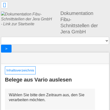
Benutzer-
Werkzeuge
Dokumentation
Fibu-
Schnittstellen der
Jera GmbH
Werkzeuge
>
Navigationsmenüs
Seitenstatus
Standortanzeiger
Sie
und
befinden
Suche
»
Seiten-
sich
Vario2DATEV
Werkzeuge
Inhaltsverzeichnis
hier:
»
M
Belege
Belege aus Vario auslesen
e
aus
t
Vario
a
auslesen
Wählen Sie bitte den Zeitraum aus, den Sie
i
verarbeiten möchten.
n
f