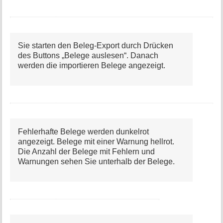
o
r
m
a
t
Sie starten den Beleg-Export durch Drücken
i
des Buttons „Belege auslesen“. Danach
o
werden die importieren Belege angezeigt.
n
e
n
z
u
r
S
Fehlerhafte Belege werden dunkelrot
e
angezeigt. Belege mit einer Warnung hellrot.
i
Die Anzahl der Belege mit Fehlern und
t
e
Warnungen sehen Sie unterhalb der Belege.