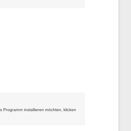
n
e
n
z
u
r
S
e
i
t
e
as Programm installieren möchten, klicken