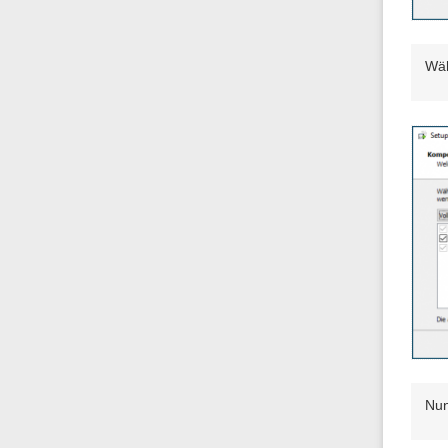
Wäh
Nun