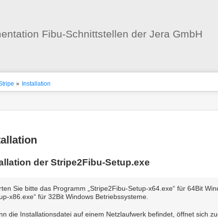
Benutzer-
Werkzeuge
ntation Fibu-Schnittstellen der Jera GmbH
nstatus
ortanzeiger
Stripe
»
Installation
en
-
zeuge
tallation
allation der Stripe2Fibu-Setup.exe
rten Sie bitte das Programm „Stripe2Fibu-Setup-x64.exe“ für 64Bit Wi
up-x86.exe“ für 32Bit Windows Betriebssysteme.
n die Installationsdatei auf einem Netzlaufwerk befindet, öffnet sich 