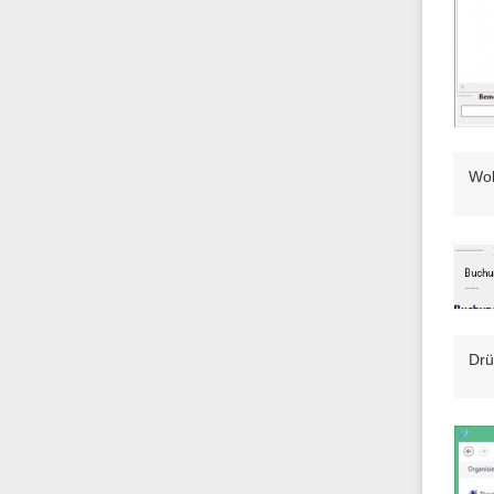
Wol
Drü