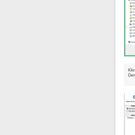
Kli
Der