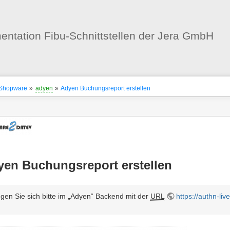
Benutzer-
Werkzeuge
ntation Fibu-Schnittstellen der Jera GmbH
nstatus
ortanzeiger
Shopware
»
adyen
»
Adyen Buchungsreport erstellen
en
-
zeuge
en Buchungsreport erstellen
gen Sie sich bitte im „Adyen“ Backend mit der
URL
https://authn-li