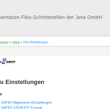
Benutzer-
Werkzeuge
ntation Fibu-Schnittstellen der Jera GmbH
nstatus
ortanzeiger
paypal
»
setup
»
Fibu Einstellungen
en
-
zeuge
u Einstellungen
v
DATEV Allgemeine Einstellungen
DATEV CSV/EXTF Format