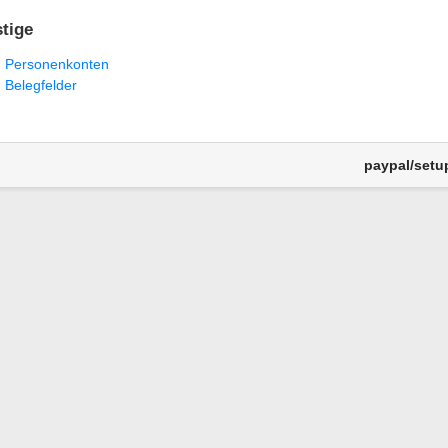
tige
Personenkonten
Belegfelder
paypal/setup