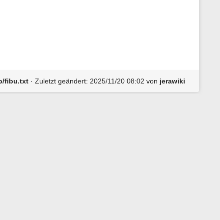
n
e
n
z
u
r
S
e
i
t
/fibu.txt
· Zuletzt geändert:
2025/11/20 08:02
von
jerawiki
e