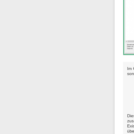
Im 
son
Die
zus
Exi
übe