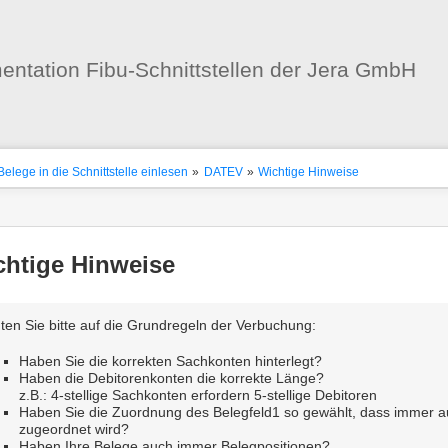
Benutzer-
Werkzeuge
ntation Fibu-Schnittstellen der Jera GmbH
nstatus
ortanzeiger
Belege in die Schnittstelle einlesen
»
DATEV
»
Wichtige Hinweise
en
-
zeuge
chtige Hinweise
ten Sie bitte auf die Grundregeln der Verbuchung:
Haben Sie die korrekten Sachkonten hinterlegt?
Haben die Debitorenkonten die korrekte Länge?
z.B.: 4-stellige Sachkonten erfordern 5-stellige Debitoren
Haben Sie die Zuordnung des Belegfeld1 so gewählt, dass immer
zugeordnet wird?
Haben Ihre Belege auch immer Belegpositionen?