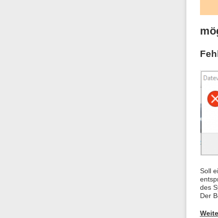
mög
Feh
Soll 
entsp
des S
Der B
Weite