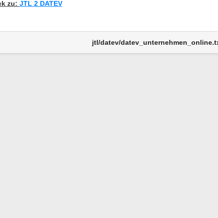
ck zu:
JTL 2 DATEV
jtl/datev/datev_unternehmen_online.t