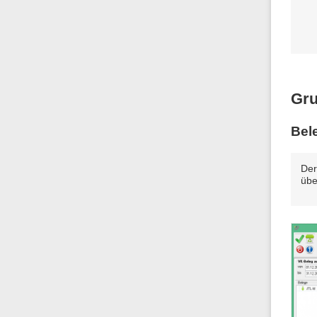
Gru
Bel
Der
übe