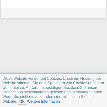
a
t
i
o
n
e
n
z
u
r
S
e
i
t
e
Diese Website verwendet Cookies. Durch die Nutzung der
Website stimmen Sie dem Speichern von Cookies auf Ihrem
Computer zu. Außerdem bestätigen Sie, dass Sie unsere
Datenschutzbestimmungen gelesen und verstanden haben.
Wenn Sie nicht einverstanden sind, verlassen Sie die
Website.
Weitere Information
OK