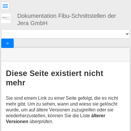
Benutzer-
Werkzeuge
Dokumentation Fibu-Schnittstellen der
Jera GmbH
Werkzeuge
>
Navigationsmenüs
Seitenstatus
Standortanzeiger
Sie
und
befinden
Suche
»
Seiten-
sich
fibu
Werkzeuge
Diese Seite existiert nicht
hier:
»
M
oss
mehr
e
»
t
corrections
a
Sie sind einem Link zu einer Seite gefolgt, die es nicht
i
mehr gibt. Um zu sehen, wann und wieso sie gelöscht
n
wurde, um auf ältere Versionen zuzugreifen oder sie
f
wiederherzustellen, können Sie die Liste
älterer
o
Versionen
überprüfen.
r
m