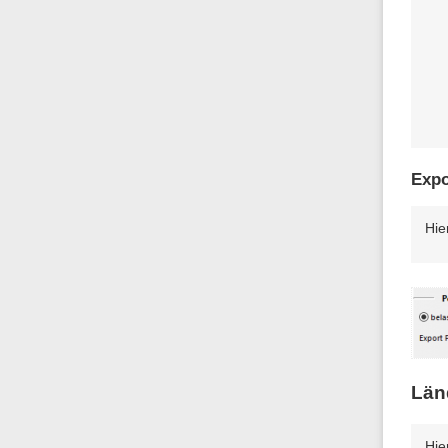
Expo
Hie
Län
Hie