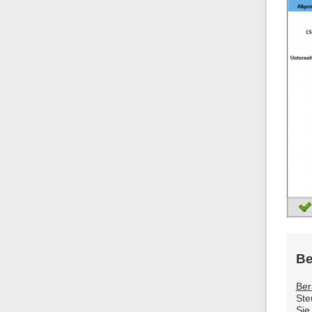
Be
Ber
Ste
Sie