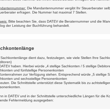
ndantennummer:
Die Mandantennummer vergibt Ihr Steuerberater selb
uerberater erfragen. Die Nummer hat maximal 7 Stellen.
weis:
Bitte beachten Sie, dass DATEV die Beraternummer und die Ma
log der Leistung der Buchführung behandelt.
chkontenlänge
 Sachkontenlänge dient dazu, festzulegen, wie viele Stellen Ihre Sac
ditoren)
DATEV haben. Hierbei würde „4 stellige Sachkonten / 5 stellige Debitore
hkonten und fünfstellige Personenkonten
Kontenrahmen zur Verfügung stehen. Entsprechend würde „5 stellige Sach
hkonten und sechsstellige Personenkonten
euten. Die Schnittstelle unterstützt diese Systematik bis zu achtstelli
sonenkonten.
n in DATEV und in der Schnittstelle unterschiedliche Längen für die 
gende Fehlermeldung ausgegeben: