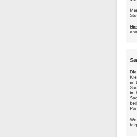
Ma
Ste
Hin
ana
Sa
Die
Kre
im 
Sac
im 
Sac
bed
Per
Wen
fol