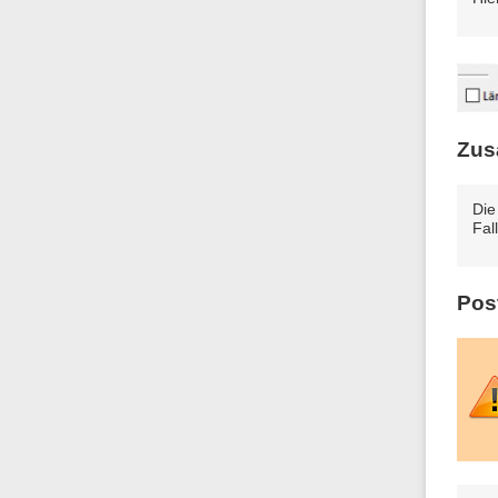
Zusa
Die
Fal
Pos