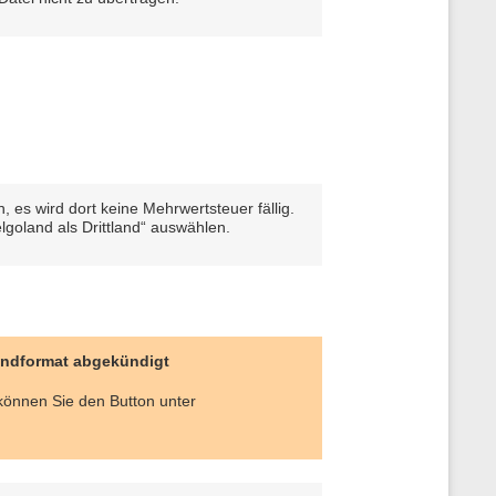
n, es wird dort keine Mehrwertsteuer fällig.
lgoland als Drittland“ auswählen.
andformat abgekündigt
können Sie den Button unter