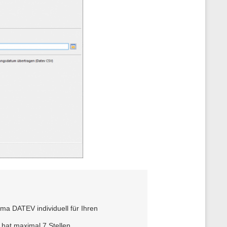
n
e
n
z
u
r
S
e
i
t
e
ma DATEV individuell für Ihren
hat maximal 7 Stellen.