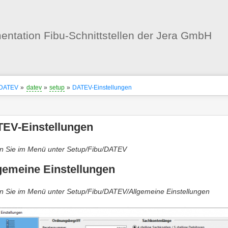
Benutzer-
Werkzeuge
ntation Fibu-Schnittstellen der Jera GmbH
nstatus
ortanzeiger
DATEV
»
datev
»
setup
»
DATEV-Einstellungen
en
-
zeuge
EV-Einstellungen
n Sie im Menü unter Setup/Fibu/DATEV
gemeine Einstellungen
n Sie im Menü unter Setup/Fibu/DATEV/Allgemeine Einstellungen