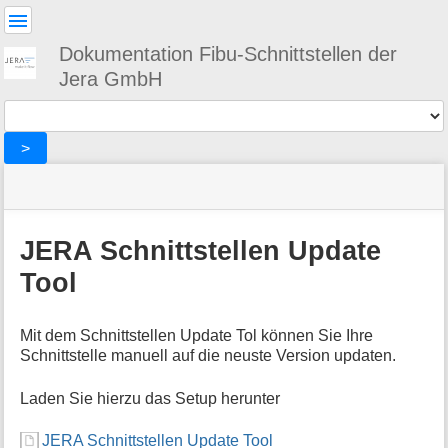
Benutzer-
Werkzeuge
Dokumentation Fibu-Schnittstellen der
Jera GmbH
Werkzeuge
>
Navigationsmenüs
Seitenstatus
Standortanzeiger
Sie
und
befinden
Suche
»
Seiten-
sich
DATEV
Werkzeuge
JERA Schnittstellen Update
hier:
»
M
common
Tool
e
»
t
JERA
a
Schnittstellen
Mit dem Schnittstellen Update Tol können Sie Ihre
i
Update
Schnittstelle manuell auf die neuste Version updaten.
n
Tool
f
Laden Sie hierzu das Setup herunter
o
r
m
JERA Schnittstellen Update Tool