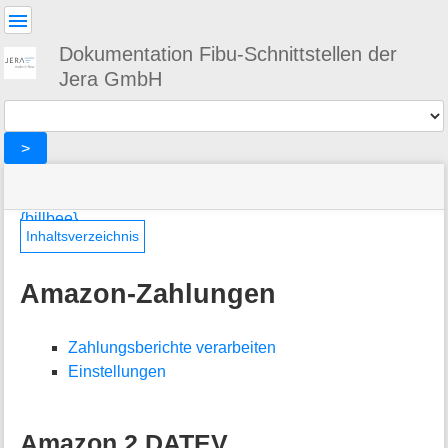
Benutzer-
Werkzeuge
Dokumentation Fibu-Schnittstellen der
Jera GmbH
Werkzeuge
>
Navigationsmenüs
Seitenstatus
Standortanzeiger
Sie
und
befinden
Suche
»
Seiten-
{billbee}
sich
DATEV
Werkzeuge
Inhaltsverzeichnis
hier:
»
M
BillBee
e
Amazon-Zahlungen
»
t
amazon
a
»
i
Amazon-
Zahlungsberichte verarbeiten
n
Zahlungen
Einstellungen
f
o
r
m
Amazon 2 DATEV