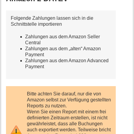
a
t
i
Folgende Zahlungen lassen sich in die
o
Schnittstelle importieren
n
e
n
Zahlungen aus dem Amazon Seller
z
Central
u
Zahlungen aus dem „alten“ Amazon
r
Payment
S
Zahlungen aus dem Amazon Advanced
e
Payment
i
t
e
Bitte achten Sie darauf, nur die von
Amazon selbst zur Verfügung gestellten
Reports zu nutzen.
Wenn Sie einen Report mit einem frei
definierten Zeitraum erstellen, ist nicht
gewährleistet, dass alle Buchungen
auch exportiert werden. Teilweise bricht