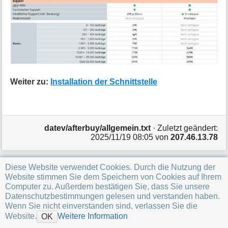
a
t
i
o
n
e
n
z
u
Weiter zu:
Installation der Schnittstelle
r
S
e
i
datev/afterbuy/allgemein.txt
· Zuletzt geändert:
t
2025/11/19 08:05
von
207.46.13.78
e
Diese Website verwendet Cookies. Durch die Nutzung der
Website stimmen Sie dem Speichern von Cookies auf Ihrem
Computer zu. Außerdem bestätigen Sie, dass Sie unsere
Datenschutzbestimmungen gelesen und verstanden haben.
Wenn Sie nicht einverstanden sind, verlassen Sie die
Website.
Weitere Information
OK