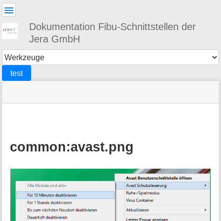
Benutzer-
Werkzeuge
Dokumentation Fibu-Schnittstellen der
Jera GmbH
Werkzeuge
test
Navigationsmenüs
Seitenstatus
Standortanzeiger
Sie
und
befinden
Suche
»
Seiten-
sich
Vario2DATEV
Werkzeuge
hier:
»
Installation
:
avast.png
common:avast.png