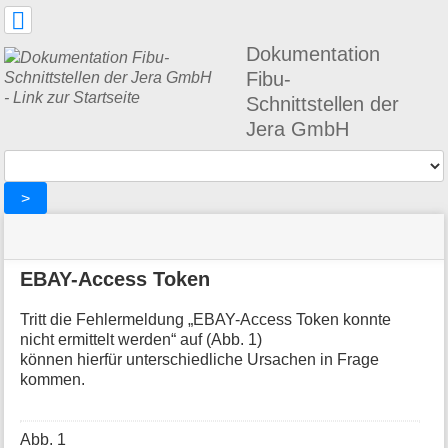
Benutzer-
Werkzeuge
Dokumentation
Fibu-
Schnittstellen der
Jera GmbH
Werkzeuge
>
Navigationsmenüs
Seitenstatus
Standortanzeiger
Sie
und
befinden
Suche
»
Seiten-
EBAY-Access Token
sich
problems
Werkzeuge
hier:
»
M
EBAY-
Tritt die Fehlermeldung „EBAY-Access Token konnte
e
Access
nicht ermittelt werden“ auf (Abb. 1)
t
Token
können hierfür unterschiedliche Ursachen in Frage
a
kommen.
i
n
f
Abb. 1