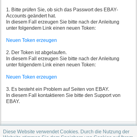
o
r
1. Bitte prüfen Sie, ob sich das Passwort des EBAY-
m
Accounts geändert hat.
a
In diesem Fall erzeugen Sie bitte nach der Anleitung
t
unter folgendem Link einen neuen Token:
i
o
Neuen Token erzeugen
n
e
n
2. Der Token ist abgelaufen.
z
In diesem Fall erzeugen Sie bitte nach der Anleitung
u
unter folgendem Link einen neuen Token:
r
S
Neuen Token erzeugen
e
i
3. Es besteht ein Problem auf Seiten von EBAY.
t
In diesem Fall kontaktieren Sie bitte den Support von
e
EBAY.
problems/ebay_access_token.txt
· Zuletzt geändert:
Diese Website verwendet Cookies. Durch die Nutzung der
2024/08/07 14:47
von
sonja