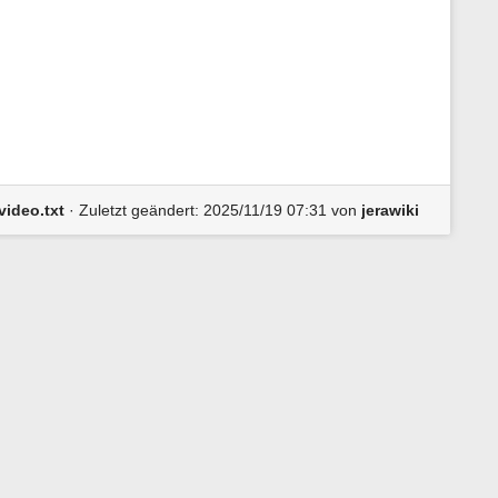
n
e
n
z
u
r
S
e
i
t
e
video.txt
· Zuletzt geändert:
2025/11/19 07:31
von
jerawiki