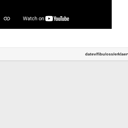
datev/fibu/oss/erklaer