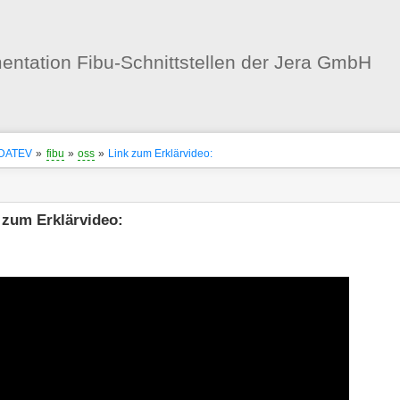
Benutzer-
Werkzeuge
ntation Fibu-Schnittstellen der Jera GmbH
nstatus
ortanzeiger
DATEV
»
fibu
»
oss
»
Link zum Erklärvideo:
en
-
zeuge
 zum Erklärvideo: