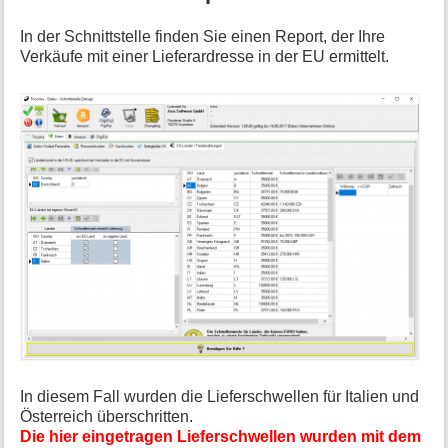
a
t
In der Schnittstelle finden Sie einen Report, der Ihre
i
Verkäufe mit einer Lieferardresse in der EU ermittelt.
o
n
e
n
z
u
r
S
e
i
t
e
In diesem Fall wurden die Lieferschwellen für Italien und
Österreich überschritten.
Die hier eingetragen Lieferschwellen wurden mit dem