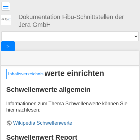
Benutzer-
Werkzeuge
Dokumentation Fibu-Schnittstellen der
Jera GmbH
Werkzeuge
>
Navigationsmenüs
Seitenstatus
Standortanzeiger
Sie
und
befinden
Suche
»
Seiten-
sich
Schwellenwerte einrichten
DATEV
Werkzeuge
Inhaltsverzeichnis
hier:
»
M
datev
Schwellenwerte allgemein
e
»
t
Schwellenwerte
a
einrichten
Informationen zum Thema Schwellenwerte können Sie
i
hier nachlesen:
n
f
Wikipedia Schwellenwerte
o
r
Schwellenwert Report
m